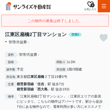
0
お気に入り
この物件の募集は終了しました。
江東区扇橋2丁目マンション
空室0
-
管理/共益費 -
- 管理/共益費 -
賃料
-
1LDK
面積
間取り
予定
1階/3階建
築年数
所在階
東京都
江東区
扇橋
２丁目19番5号
所在地
都営新宿線
「
住吉
」駅 徒歩7分
交通
都営新宿線
「
西大島
」駅 徒歩19分
「江東区扇橋2丁目マンション」：江東区エリアの新居
備考
にピッタリ。こちらの物件はアパートです。駅から徒歩
7分にある物件なので、電車利用が多い方にオススメで