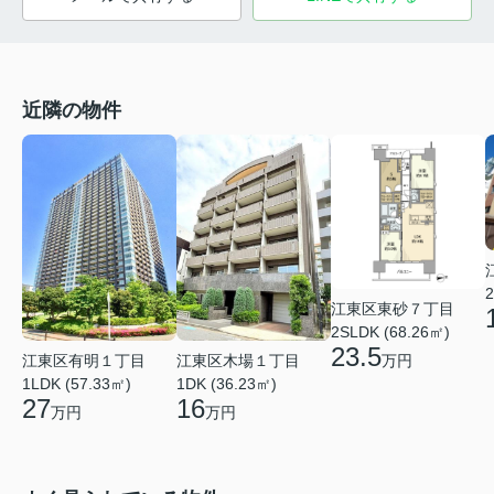
近隣の物件
2
江東区東砂７丁目
2SLDK (68.26㎡)
23.5
江東区有明１丁目
江東区木場１丁目
万円
1LDK (57.33㎡)
1DK (36.23㎡)
27
16
万円
万円