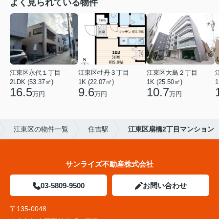
よく見られている物件
江東区永代１丁目
江東区牡丹３丁目
江東区大島２丁目
2LDK (53.37㎡)
1K (22.07㎡)
1K (25.50㎡)
1
16.5
9.6
10.7
万円
万円
万円
江東区の物件一覧
住吉駅
江東区扇橋2丁目マンション
サンライズ不動産株式会社
03-5809-9500
お問い合わせ
〒135-0048