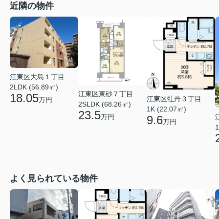
近隣の物件
江東区大島１丁目
2LDK (56.89㎡)
江東区東砂７丁目
18.05
江東区牡丹３丁目
万円
2SLDK (68.26㎡)
1K (22.07㎡)
23.5
万円
9.6
万円
1
よく見られている物件