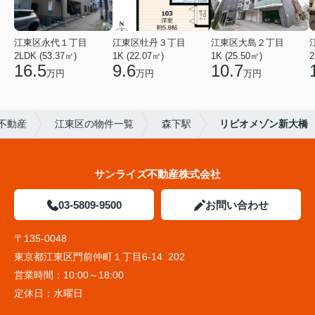
江東区永代１丁目
江東区牡丹３丁目
江東区大島２丁目
2LDK (53.37㎡)
1K (22.07㎡)
1K (25.50㎡)
2
16.5
9.6
10.7
万円
万円
万円
不動産
江東区の物件一覧
森下駅
リビオメゾン新大橋
サンライズ不動産株式会社
03-5809-9500
お問い合わせ
〒135-0048
東京都江東区門前仲町１丁目6-14 202
営業時間：
10:00～18:00
定休日：
水曜日