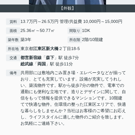
【外観】
13.7万円～26.5万円 管理/共益費 10,000円～15,000円
賃料
25.36㎡～50.77㎡
1DK
面積
間取り
築3年
2階/10階建
築年数
所在階
東京都
江東区
新大橋
２丁目18-5
所在地
都営新宿線
「
森下
」駅 徒歩7分
交通
総武線
「
両国
」駅 徒歩11分
共用部には敷地内ごみ置き場・エレベータなどが揃って
備考
おり、とても充実しています。設備が充実してうれし
い、築浅物件です。駅から徒歩7分の物件で、電車での
通勤にも便利な立地です。造りとデザインに関して、自
信をもって情報を提供できるマンションです。10階建
てで快適な物件。住環境の整った江東区エリアで、快適
な暮らしをしませんか？当社はお客様のご希望にお応え
し、ライフスタイルに適した物件のご紹介を致します。
お気軽にご連絡下さい。