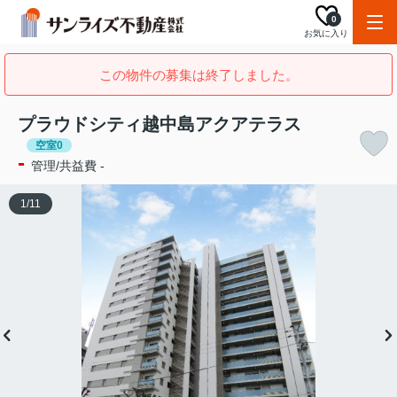
0
お気に入り
この物件の募集は終了しました。
プラウドシティ越中島アクアテラス
空室0
-
管理/共益費 -
1
/
11