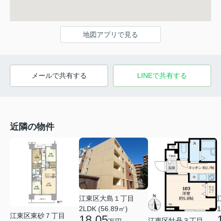
地図アプリで見る
メールで共有する
LINEで共有する
近隣の物件
江東区大島１丁目
2LDK (56.89㎡)
1
江東区東砂７丁目
18.05
江東区牡丹３丁目