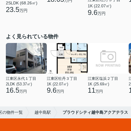
万円
2SLDK (68.26㎡)
1K (22.07㎡)
23.5
万円
9.6
万円
よく見られている物件
江東区永代１丁目
江東区牡丹３丁目
江東区塩浜２丁目
2LDK (53.37㎡)
1K (22.07㎡)
1K (25.69㎡)
2
16.5
9.6
11
万円
万円
万円
区の物件一覧
越中島駅
プラウドシティ越中島アクアテラス