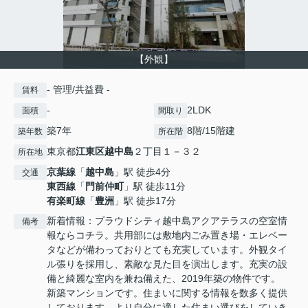
【外観】
- 管理/共益費 -
賃料
-
2LDK
面積
間取り
築7年
8階/15階建
築年数
所在階
東京都
江東区
越中島
２丁目１－３２
所在地
京葉線
「
越中島
」駅 徒歩4分
交通
東西線
「
門前仲町
」駅 徒歩11分
有楽町線
「
豊洲
」駅 徒歩17分
新着情報：プラウドシティ越中島アクアテラスの空室情
備考
報ならコチラ。共用部には敷地内ごみ置き場・エレベー
タなどが備わっておりとても充実しています。外観タイ
ル張りを採用し、素敵な見た目を演出します。充実の設
備と綺麗な室内を兼ね備えた、2019年築の物件です。
新築マンションです。住まいに関する情報を数多く提供
しております。より自分に適した住まい選びをしていき