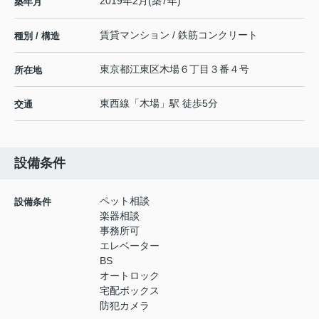
2019年2月(築7年)
築年月
賃貸マンション / 鉄筋コンクリート
種別 / 構造
東京都
江東区
木場
６丁目３番４号
所在地
東西線
「
木場
」駅 徒歩5分
交通
設備条件
ペット相談
設備条件
楽器相談
事務所可
エレベーター
BS
オートロック
宅配ボックス
防犯カメラ