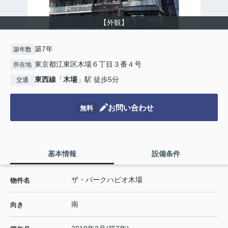
【外観】
築7年
築年数
東京都江東区木場６丁目３番４号
所在地
東西線
「
木場
」駅 徒歩5分
交通
お問い合わせ
無料
基本情報
設備条件
ザ・パークハビオ木場
物件名
南
向き