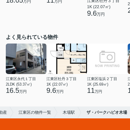
18.05
11
江東区牡丹３丁目
万円
万円
2
1K (22.07㎡)
9.6
万円
よく見られている物件
江東区永代１丁目
江東区牡丹３丁目
江東区塩浜２丁目
2LDK (53.37㎡)
1K (22.07㎡)
1K (25.69㎡)
2
16.5
9.6
11
万円
万円
万円
動産
江東区の物件一覧
木場駅
ザ・パークハビオ木場