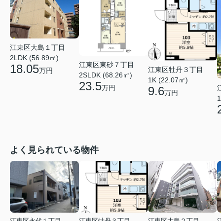
江東区大島１丁目
2LDK (56.89㎡)
江東区東砂７丁目
18.05
江東区牡丹３丁目
万円
2SLDK (68.26㎡)
1K (22.07㎡)
23.5
万円
9.6
万円
1
よく見られている物件
江東区永代１丁目
江東区牡丹３丁目
江東区大島２丁目