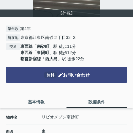
【外観】
築4年
築年数
東京都江東区南砂２丁目33-３
所在地
東西線
「
南砂町
」駅 徒歩11分
交通
東西線
「
東陽町
」駅 徒歩12分
都営新宿線
「
西大島
」駅 徒歩22分
お問い合わせ
無料
基本情報
設備条件
リビオメゾン南砂町
物件名
東
向き