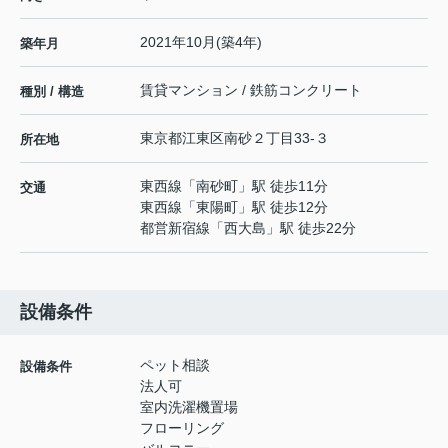
2021年10月(築4年)
築年月
賃貸マンション / 鉄筋コンクリート
種別 / 構造
東京都
江東区
南砂
２丁目33-３
所在地
東西線
「
南砂町
」駅 徒歩11分
交通
東西線
「
東陽町
」駅 徒歩12分
都営新宿線
「
西大島
」駅 徒歩22分
設備条件
ペット相談
設備条件
法人可
室内洗濯機置場
フローリング