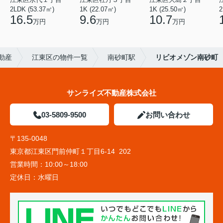
2LDK (53.37㎡)
1K (22.07㎡)
1K (25.50㎡)
2
16.5
9.6
10.7
万円
万円
万円
動産
江東区の物件一覧
南砂町駅
リビオメゾン南砂町
サンライズ不動産株式会社
03-5809-9500
お問い合わせ
〒135-0048
東京都江東区門前仲町１丁目6-14 202
営業時間：
10:00～18:00
定休日：
水曜日