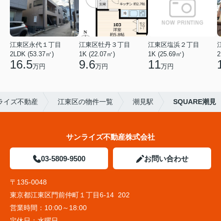
江東区永代１丁目
江東区牡丹３丁目
江東区塩浜２丁目
2LDK (53.37㎡)
1K (22.07㎡)
1K (25.69㎡)
2
16.5
9.6
11
万円
万円
万円
ライズ不動産
江東区の物件一覧
潮見駅
SQUARE潮見
サンライズ不動産株式会社
03-5809-9500
お問い合わせ
〒135-0048
東京都江東区門前仲町１丁目6-14 202
営業時間：
10:00～18:00
定休日：
水曜日