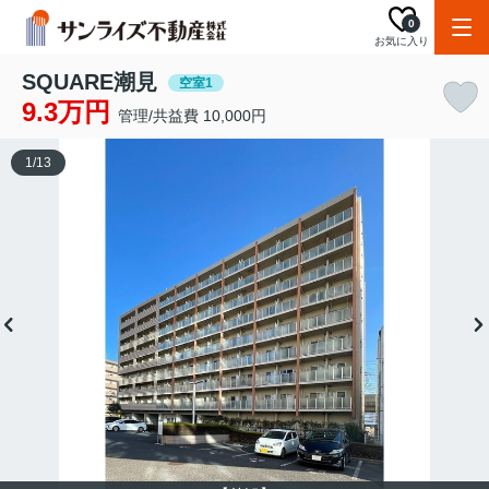
0
お気に入り
SQUARE潮見
空室1
9.3万円
管理/共益費 10,000円
1
/
13