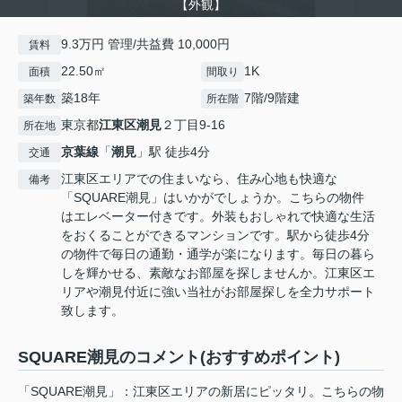
【外観】
9.3万円 管理/共益費 10,000円
賃料
22.50㎡
1K
面積
間取り
築18年
7階/9階建
築年数
所在階
東京都
江東区
潮見
２丁目9-16
所在地
京葉線
「
潮見
」駅 徒歩4分
交通
江東区エリアでの住まいなら、住み心地も快適な
備考
「SQUARE潮見」はいかがでしょうか。こちらの物件
はエレベーター付きです。外装もおしゃれで快適な生活
をおくることができるマンションです。駅から徒歩4分
の物件で毎日の通勤・通学が楽になります。毎日の暮ら
しを輝かせる、素敵なお部屋を探しませんか。江東区エ
リアや潮見付近に強い当社がお部屋探しを全力サポート
致します。
SQUARE潮見のコメント(おすすめポイント)
「SQUARE潮見」：江東区エリアの新居にピッタリ。こちらの物