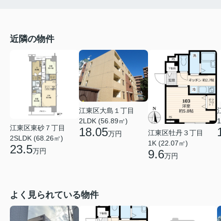
近隣の物件
江東区大島１丁目
2LDK (56.89㎡)
1
江東区東砂７丁目
18.05
江東区牡丹３丁目
万円
2SLDK (68.26㎡)
1K (22.07㎡)
23.5
万円
9.6
万円
よく見られている物件