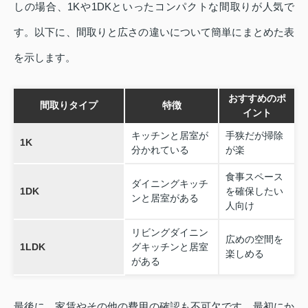
しの場合、1Kや1DKといったコンパクトな間取りが人気で
す。以下に、間取りと広さの違いについて簡単にまとめた表
を示します。
おすすめのポ
間取りタイプ
特徴
イント
キッチンと居室が
手狭だが掃除
1K
分かれている
が楽
食事スペース
ダイニングキッチ
1DK
を確保したい
ンと居室がある
人向け
リビングダイニン
広めの空間を
1LDK
グキッチンと居室
楽しめる
がある
最後に、家賃やその他の費用の確認も不可欠です。最初にか