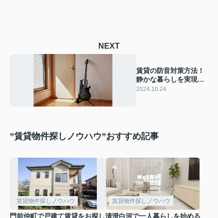
NEXT
賃貸の防音対策方法！
静かな暮らしを実現す
る秘訣とは？
2024.10.24
”賃貸物件探しノウハウ”おすすめ記事
賃貸物件探しノウハウ
賃貸物件探しノウハウ
門前仲町で戸建て賃貸をお探し
清澄白河で一人暮らしを始める