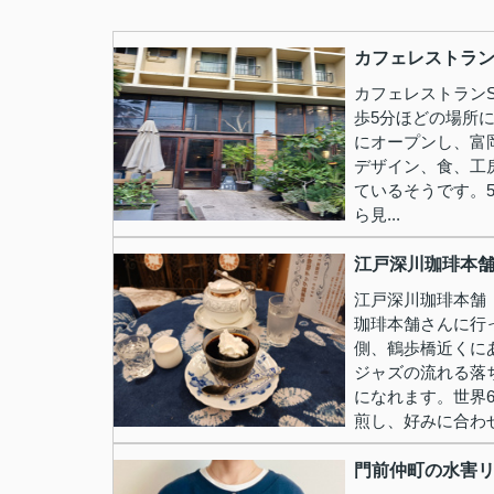
カフェレストラン
カフェレストランS
歩5分ほどの場所
にオープンし、富
デザイン、食、工
ているそうです。
ら見...
江戸深川珈琲本
江戸深川珈琲本舗
珈琲本舗さんに行
側、鶴歩橋近くに
ジャズの流れる落
になれます。世界
煎し、好みに合わせ.
門前仲町の水害