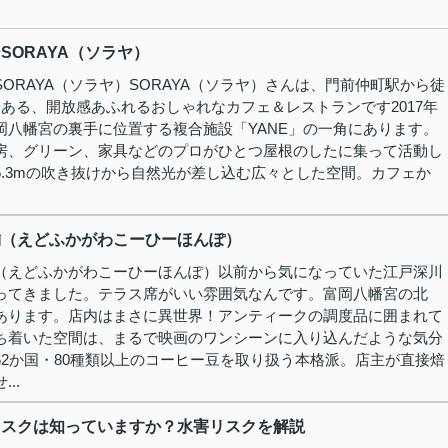
SORAYA（ソラヤ）
ORAYA（ソラヤ）SORAYA（ソラヤ）さんは、門前仲町駅から徒
にある、開放感あふれるおしゃれなカフェ＆レストランです2017年
岡八幡宮の裏手に位置する複合施設「YANE」の一角にあります。
房、グリーン、家具などのプロがひとつ屋根のしたに集って活動し
5.3mの吹き抜けから自然光が差し込む広々とした空間。カフェか
舗（えどふかがわこーひーほんぽ）
（えどふかがわこーひーほんぽ）以前から気になっていた江戸深川
ってきました。テラス席がいい雰囲気なんです。富岡八幡宮の北
あります。店内はまさに異世界！アンティークの調度品に囲まれて
ち着いた空間は、まるで映画のワンシーンに入り込んだような気分
62か国・80種類以上のコーヒー豆を取り扱う本格派。店主が直接焙
..
リスクは知っていますか？水害リスクを解説