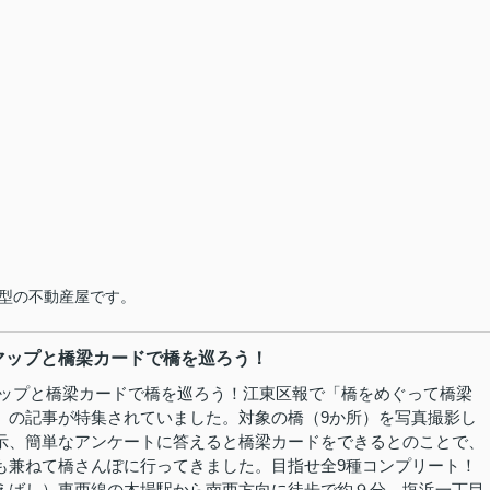
型の不動産屋です。
マップと橋梁カードで橋を巡ろう！
マップと橋梁カードで橋を巡ろう！江東区報で「橋をめぐって橋梁
」の記事が特集されていました。対象の橋（9か所）を写真撮影し
示、簡単なアンケートに答えると橋梁カードをできるとのことで、
も兼ねて橋さんぽに行ってきました。目指せ全9種コンプリート！
えばし）東西線の木場駅から南西方向に徒歩で約９分、塩浜一丁目