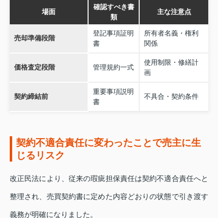
確認すべき書
場面
主な注意点
類
登記事項証明
所有者名義・権利
売却準備段階
書
関係
使用制限・修繕計
価格査定段階
管理規約一式
画
重要事項説明
契約締結前
不具合・契約条件
書
契約不適合責任に変わったことで売主に生
じるリスク
改正民法により、従来の瑕疵担保責任は契約不適合責任へと
整理され、売買契約書に定めた内容どおりの状態で引き渡す
義務が明確になりました。