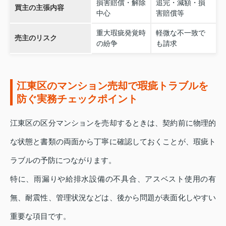
損害賠償・解除
追完・減額・損
買主の主張内容
中心
害賠償等
重大瑕疵発覚時
軽微な不一致で
売主のリスク
の紛争
も請求
江東区のマンション売却で瑕疵トラブルを
防ぐ実務チェックポイント
江東区の区分マンションを売却するときは、契約前に物理的
な状態と書類の両面から丁寧に確認しておくことが、瑕疵ト
ラブルの予防につながります。
特に、雨漏りや給排水設備の不具合、アスベスト使用の有
無、耐震性、管理状況などは、後から問題が表面化しやすい
重要な項目です。