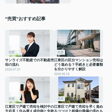
”売買”おすすめ記事
売買
売買
サンライズ不動産での不動産売
江東区の区分マンション売却は
却の流れ
どう進める？手続きと必要書類
を分かりやすく解説
2026.07.07
2026.06.18
売買
売買
江東区で戸建て売却を検討中の
江東区で戸建て売却を早く進め
方必見！住み替え成功例と失敗
るコツは？相場や準備の流れも