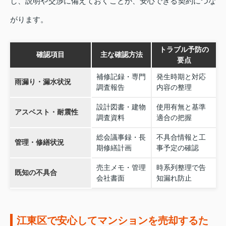
し、説明や交渉に備えておくことが、安心できる契約につな
がります。
トラブル予防の
確認項目
主な確認方法
要点
補修記録・専門
発生時期と対応
雨漏り・漏水状況
調査報告
内容の整理
設計図書・建物
使用有無と基準
アスベスト・耐震性
調査資料
適合の把握
総会議事録・長
不具合情報と工
管理・修繕状況
期修繕計画
事予定の確認
売主メモ・管理
時系列整理で告
既知の不具合
会社書面
知漏れ防止
江東区で安心してマンションを売却するた