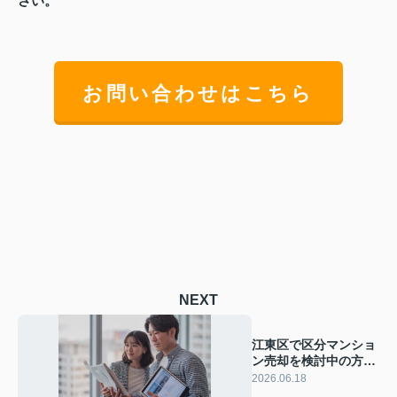
さい。
お問い合わせはこちら
NEXT
江東区で区分マンショ
ン売却を検討中の方
へ！一括査定のメリッ
2026.06.18
トとデメリットを解説